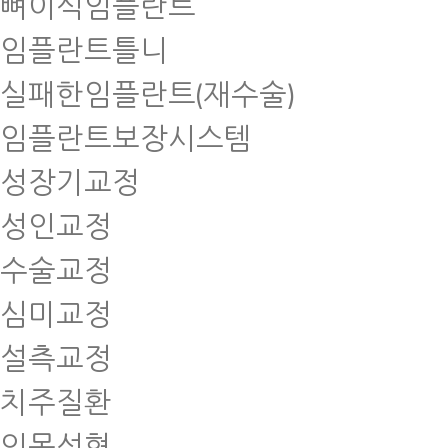
뼈이식임플란트
임플란트틀니
실패한임플란트(재수술)
임플란트보장시스템
성장기교정
성인교정
수술교정
심미교정
설측교정
치주질환
잇몸성형