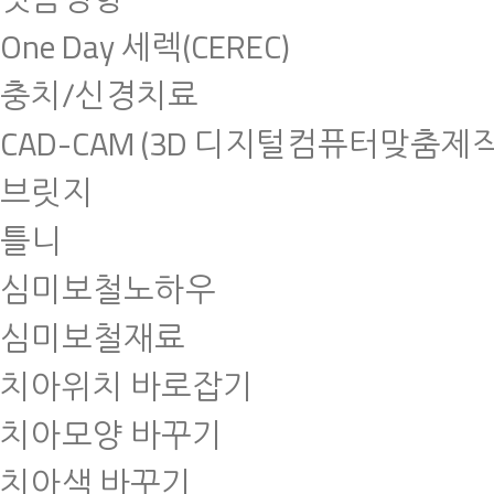
One Day 세렉(CEREC)
충치/신경치료
CAD-CAM (3D 디지털컴퓨터맞춤제작
브릿지
틀니
심미보철노하우
심미보철재료
치아위치 바로잡기
치아모양 바꾸기
치아색 바꾸기