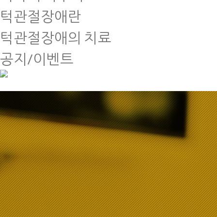
턱관절장애란
턱관절장애의 치료
공지/이벤트