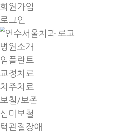
회원가입
로그인
병원소개
임플란트
교정치료
치주치료
보철/보존
심미보철
턱관절장애