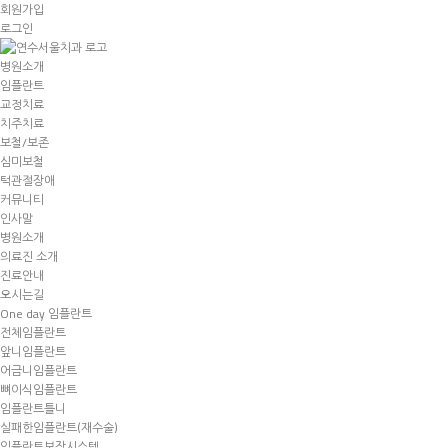
회원가입
로그인
병원소개
임플란트
교정치료
치주치료
보철/보존
심미보철
턱관절장애
커뮤니티
인사말
병원소개
의료진 소개
진료안내
오시는길
One day 임플란트
전체임플란트
앞니임플란트
어금니임플란트
뼈이식임플란트
임플란트틀니
실패한임플란트(재수술)
임플란트보장시스템