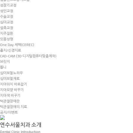
성장기교정
성인교정
수술교정
심미교정
설측교정
치주질환
잇몸성형
One Day 세렉(CEREC)
충치/신경치료
CAD-CAM (3D 디지털컴퓨터맞춤제작)
브릿지
틀니
심미보철노하우
심미보철재료
치아위치 바로잡기
치아모양 바꾸기
치아색 바꾸기
턱관절장애란
턱관절장애의 치료
공지/이벤트
연수서울치과 소개
Dental Clinic Introduction